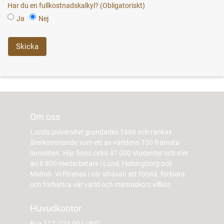
Har du en fullkostnadskalkyl?
Ja
Nej
Om oss
Lunds universitet grundades 1666 och rankas
återkommande som ett av världens 100 främsta
lärosäten. Här finns cirka 47 000 studenter och mer
än 8 800 medarbetare i Lund, Helsingborg och
Malmö. Vi förenas i vår strävan att förstå, förklara
och förbättra vår värld och människors villkor.
Huvudkontor
Box 117, 221 00 LUND