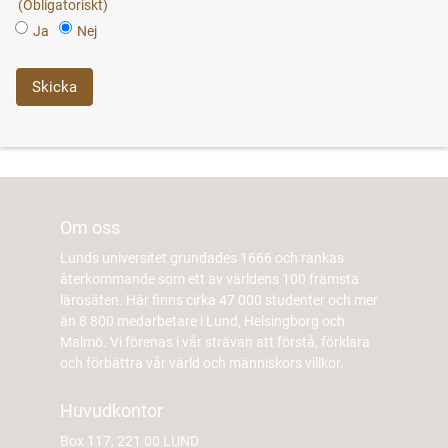
Ja
Nej
Om oss
Lunds universitet grundades 1666 och rankas
återkommande som ett av världens 100 främsta
lärosäten. Här finns cirka 47 000 studenter och mer
än 8 800 medarbetare i Lund, Helsingborg och
Malmö. Vi förenas i vår strävan att förstå, förklara
och förbättra vår värld och människors villkor.
Huvudkontor
Box 117, 221 00 LUND