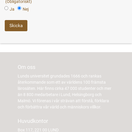
Ja
Nej
Om oss
Lunds universitet grundades 1666 och rankas
återkommande som ett av världens 100 främsta
lärosäten. Här finns cirka 47 000 studenter och mer
än 8 800 medarbetare i Lund, Helsingborg och
Malmö. Vi förenas i vår strävan att förstå, förklara
och förbättra vår värld och människors villkor.
Huvudkontor
Box 117, 221 00 LUND