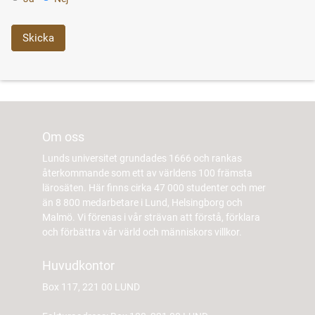
Om oss
Lunds universitet grundades 1666 och rankas
återkommande som ett av världens 100 främsta
lärosäten. Här finns cirka 47 000 studenter och mer
än 8 800 medarbetare i Lund, Helsingborg och
Malmö. Vi förenas i vår strävan att förstå, förklara
och förbättra vår värld och människors villkor.
Huvudkontor
Box 117, 221 00 LUND