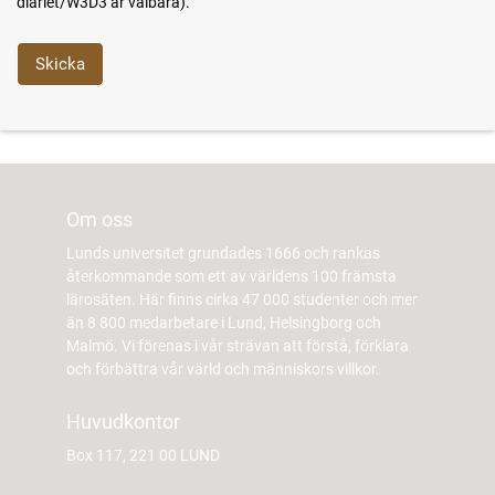
diariet/W3D3 är valbara).
Om oss
Lunds universitet grundades 1666 och rankas
återkommande som ett av världens 100 främsta
lärosäten. Här finns cirka 47 000 studenter och mer
än 8 800 medarbetare i Lund, Helsingborg och
Malmö. Vi förenas i vår strävan att förstå, förklara
och förbättra vår värld och människors villkor.
Huvudkontor
Box 117, 221 00 LUND